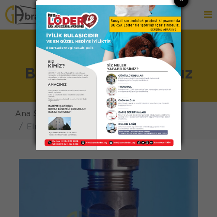
TR
EN
Elmas ve CBN Takımlar
Bu İşi Doğru Yapıyoruz
Ana Sayfa
Ürünler
Pferd
Elmas ve CBN Takımlar